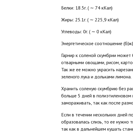
Белки: 18.5г. ( ∼ 74 кКал)
Жиры: 25.1г. ( ∼ 225,9 кКал)
Углеводы: 0г. ( ∼ 0 кКал)
Энергетическое соотношение (б|ж|у
Гарнир к соленой скумбрии может
отварными овощами, рисом, карто
Так же ее можно украсить нареза
зеленого лука и дольками лимона.
Хранить соленую скумбрию без ра
больше 5 дней в полиэтиленовом 
замораживать, так как после разм
Если в течении нескольких дней п
образовалась слизь, то ее нужно
так как в дальнейшем кушать стан