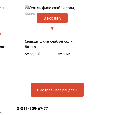
В корзину
Сельдь филе слабой соли,
ли
банка
от
595
₽
от 1 кг
Смотреть все рецепты
8-812-509-67-77
и.