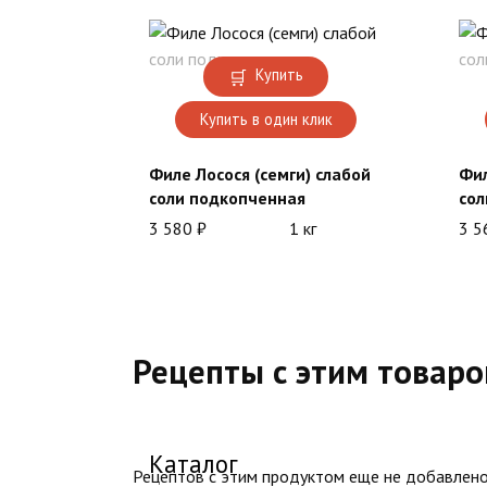
Купить
Купить в один клик
Филе Лосося (семги) слабой
Фил
соли подкопченная
сол
3 580
₽
1 кг
3 
Рецепты с этим товар
Каталог
Рецептов с этим продуктом еще не добавлено