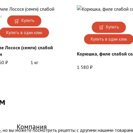
Купить
Купить
Купить в один клик
Купить в один клик
е Лосося (семги) слабой
Корюшка, филе слабой со
и
560
₽
1 кг
1 580
₽
ом
Компания
, но вы можете посмотреть рецепты с другими нашими товарам