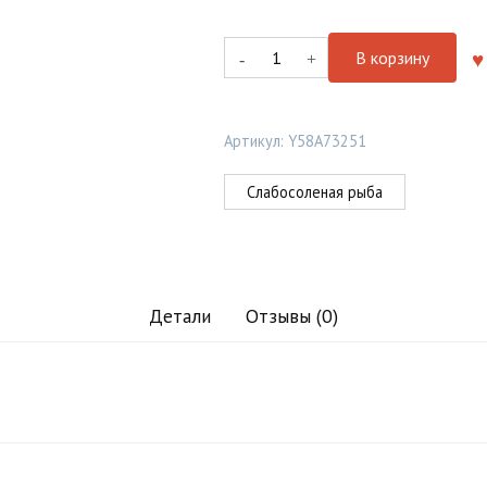
Количество
В корзину
товара
Скумбрия
пряного
Артикул:
Y58A73251
посола
Слабосоленая рыба
Детали
Отзывы (0)