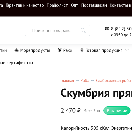
та
Гарантии и качество
Прайс-лист
Опт
Поставщикам
Контакты и
Search
8 (812) 5
for:
с 09:30 до 2
тки
🐙 Морепродукты
🦞 Раки
🥫 Готовая продукция
ные сертификаты
Главная
Рыба
Слабосоленая рыба
NEW
Скумбрия пря
2 470
₽
Вес: 3 кг
В наличии
Калорийность 305 кКал. Энергетич