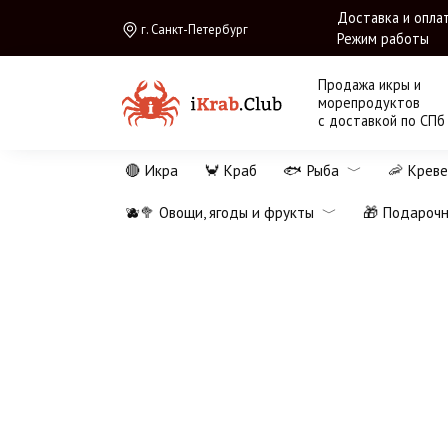
Перейти
Доставка и опла
г. Санкт-Петербург
к
Режим работы
содержанию
Продажа икры и
морепродуктов
с доставкой по СПб
🔴 Икра
🦀 Краб
🐟 Рыба
🦐 Креве
🫐🥦 Овощи, ягоды и фрукты
🎁 Подароч