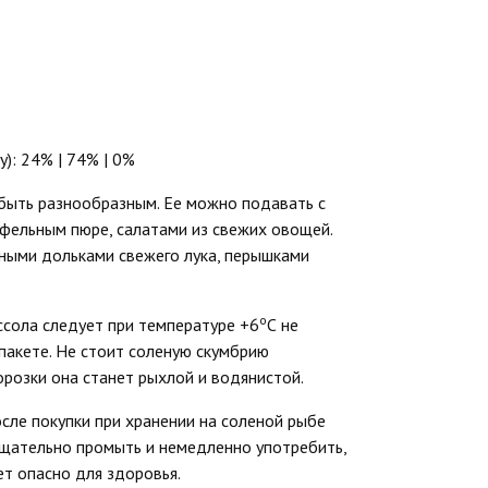
): 24% | 74% | 0%
 быть разнообразным. Ее можно подавать с
фельным пюре, салатами из свежих овощей.
нными дольками свежего лука, перышками
о
ссола следует при температуре +6
С не
пакете. Не стоит соленую скумбрию
орозки она станет рыхлой и водянистой.
осле покупки при хранении на соленой рыбе
 тщательно промыть и немедленно употребить,
ет опасно для здоровья.