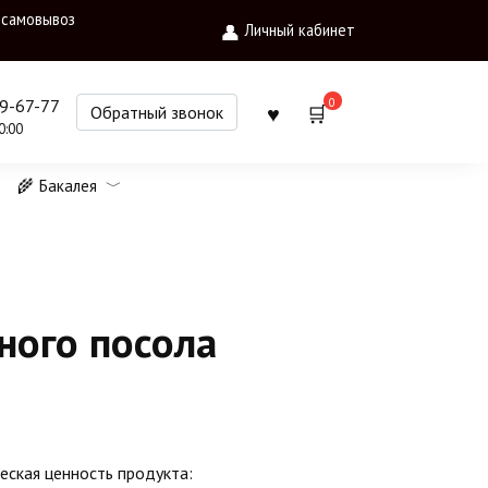
 самовывоз
Личный кабинет
0
09-67-77
Обратный звонок
0:00
🌾 Бакалея
ного посола
еская ценность продукта: