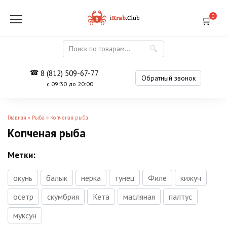
Перейти
к
0
содержанию
Search
for:
8 (812) 509-67-77
Обратный звонок
с 09:30 до 20:00
Главная
»
Рыба
»
Копченая рыба
Копченая рыба
Метки:
окунь
балык
нерка
тунец
Филе
кижуч
осетр
скумбрия
Кета
масляная
палтус
муксун