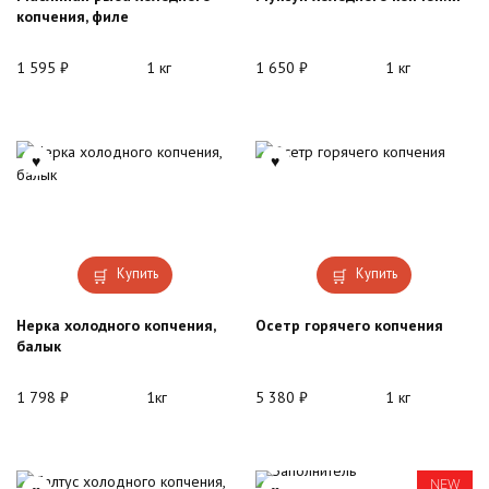
копчения, филе
1 595
₽
1 кг
1 650
₽
1 кг
Купить
Купить
Нерка холодного копчения,
Осетр горячего копчения
балык
1 798
₽
1кг
5 380
₽
1 кг
NEW