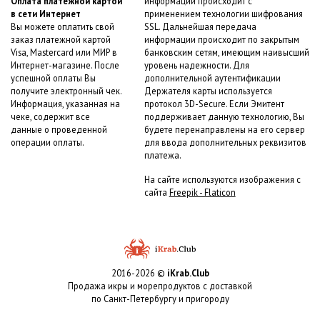
Оплата платежной картой
информации происходит с
в сети Интернет
применением технологии шифрования
Вы можете оплатить свой
SSL. Дальнейшая передача
заказ платежной картой
информации происходит по закрытым
Visa, Mastercard или МИР в
банковским сетям, имеющим наивысший
Интернет-магазине. После
уровень надежности. Для
успешной оплаты Вы
дополнительной аутентификации
получите электронный чек.
Держателя карты используется
Информация, указанная на
протокол 3D-Secure. Если Эмитент
чеке, содержит все
поддерживает данную технологию, Вы
данные о проведенной
будете перенаправлены на его сервер
операции оплаты.
для ввода дополнительных реквизитов
платежа.
На сайте используются изображения с
сайта
Freepik - Flaticon
2016-2026 ©
iKrab.Club
Продажа икры и морепродуктов с доставкой
по Санкт-Петербургу и пригороду