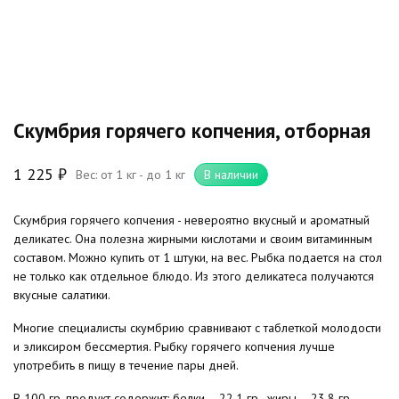
Скумбрия горячего копчения, отборная
1 225
₽
Вес: от 1 кг - до 1 кг
В наличии
Скумбрия горячего копчения - невероятно вкусный и ароматный
деликатес. Она полезна жирными кислотами и своим витаминным
составом. Можно купить от 1 штуки, на вес. Рыбка подается на стол
не только как отдельное блюдо. Из этого деликатеса получаются
вкусные салатики.
Многие специалисты скумбрию сравнивают с таблеткой молодости
и эликсиром бессмертия. Рыбку горячего копчения лучше
употребить в пищу в течение пары дней.
В 100 гр. продукт содержит: белки – 22,1 гр., жиры – 23,8 гр.,