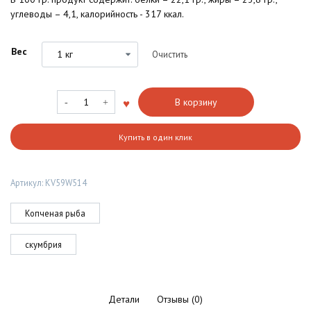
углеводы – 4,1, калорийность - 317 ккал.
Вес
Очистить
Количество
В корзину
товара
Скумбрия
Купить в один клик
горячего
копчения,
отборная
Артикул:
KV59W514
Копченая рыба
скумбрия
Детали
Отзывы (0)