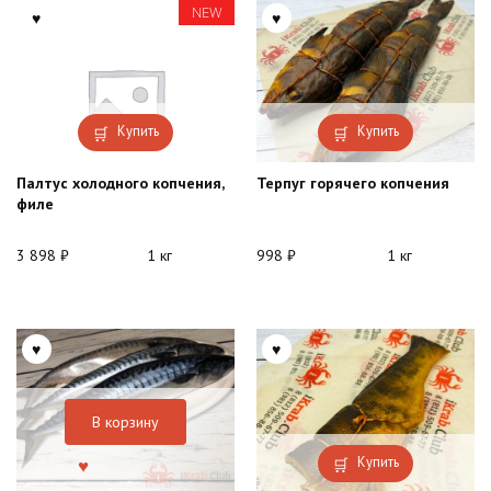
NEW
Купить
Купить
Палтус холодного копчения,
Терпуг горячего копчения
филе
3 898
₽
1 кг
998
₽
1 кг
В корзину
Купить