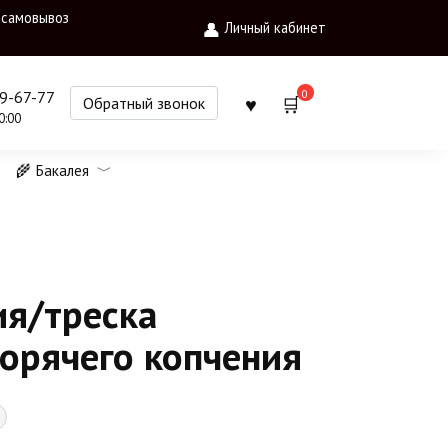
 самовывоз
Личный кабинет
0
09-67-77
Обратный звонок
0:00
🌾 Бакалея
ия/треска
горячего копчения