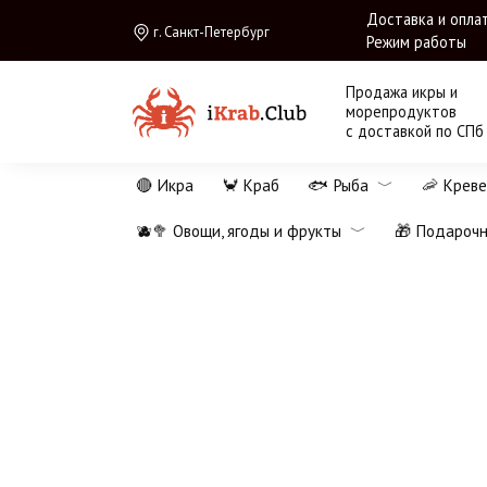
Перейти
Доставка и опла
г. Санкт-Петербург
к
Режим работы
содержанию
Продажа икры и
морепродуктов
с доставкой по СПб
🔴 Икра
🦀 Краб
🐟 Рыба
🦐 Креве
🫐🥦 Овощи, ягоды и фрукты
🎁 Подароч