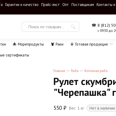
та
Гарантии и качество
Прайс-лист
Опт
Поставщикам
Контакты и
Search
8 (812) 5
for:
с 09:30 до 2
тки
🐙 Морепродукты
🦞 Раки
🥫 Готовая продукция
ные сертификаты
Главная
Рыба
Копченая рыба
Рулет скумбр
"Черепашка" 
550
₽
Вес: 1 кг
Нет в наличии