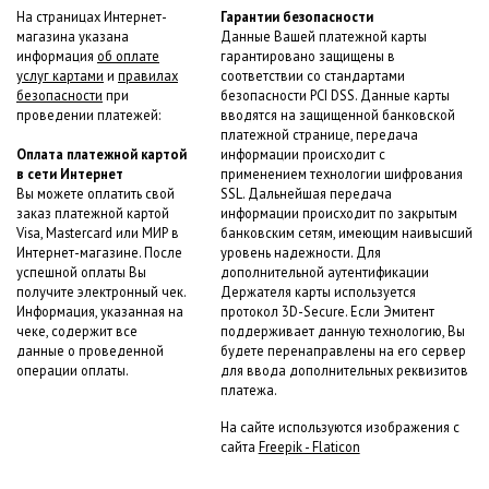
На страницах Интернет-
Гарантии безопасности
магазина указана
Данные Вашей платежной карты
информация
об оплате
гарантировано защищены в
услуг картами
и
правилах
соответствии со стандартами
безопасности
при
безопасности PCI DSS. Данные карты
проведении платежей:
вводятся на защищенной банковской
платежной странице, передача
Оплата платежной картой
информации происходит с
в сети Интернет
применением технологии шифрования
Вы можете оплатить свой
SSL. Дальнейшая передача
заказ платежной картой
информации происходит по закрытым
Visa, Mastercard или МИР в
банковским сетям, имеющим наивысший
Интернет-магазине. После
уровень надежности. Для
успешной оплаты Вы
дополнительной аутентификации
получите электронный чек.
Держателя карты используется
Информация, указанная на
протокол 3D-Secure. Если Эмитент
чеке, содержит все
поддерживает данную технологию, Вы
данные о проведенной
будете перенаправлены на его сервер
операции оплаты.
для ввода дополнительных реквизитов
платежа.
На сайте используются изображения с
сайта
Freepik - Flaticon