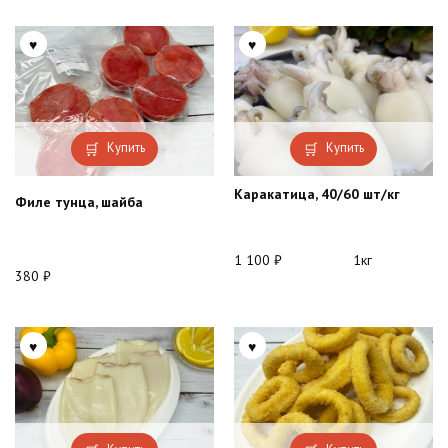
Купить
Купить
Каракатица, 40/60 шт/кг
Филе тунца, шайба
1 100
₽
1кг
380
₽