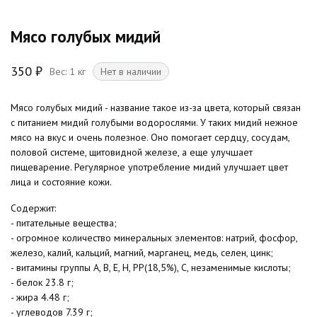
Мясо голубых мидий
350
₽
Вес: 1 кг
Нет в наличии
Мясо голубых мидий - название такое из-за цвета, который связан
с питанием мидий голубыми водорослями. У таких мидий нежное
мясо на вкус и очень полезное. Оно помогает сердцу, сосудам,
половой системе, щитовидной железе, а еще улучшает
пищеварение. Регулярное употребление мидий улучшает цвет
лица и состояние кожи.
Содержит:
- питательные вещества;
- огромное количество минеральных элементов: натрий, фосфор,
железо, калий, кальций, магний, марганец, медь, селен, цинк;
- витамины группы А, В, Е, Н, РР(18,5%), С, незаменимые кислоты;
- белок 23.8 г;
- жира 4.48 г;
- углеводов 7.39 г;