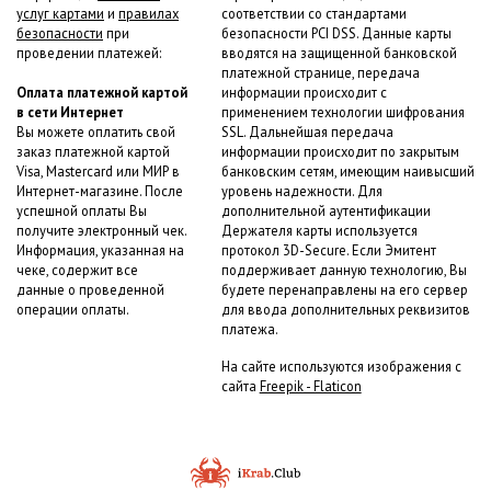
услуг картами
и
правилах
соответствии со стандартами
безопасности
при
безопасности PCI DSS. Данные карты
проведении платежей:
вводятся на защищенной банковской
платежной странице, передача
Оплата платежной картой
информации происходит с
в сети Интернет
применением технологии шифрования
Вы можете оплатить свой
SSL. Дальнейшая передача
заказ платежной картой
информации происходит по закрытым
Visa, Mastercard или МИР в
банковским сетям, имеющим наивысший
Интернет-магазине. После
уровень надежности. Для
успешной оплаты Вы
дополнительной аутентификации
получите электронный чек.
Держателя карты используется
Информация, указанная на
протокол 3D-Secure. Если Эмитент
чеке, содержит все
поддерживает данную технологию, Вы
данные о проведенной
будете перенаправлены на его сервер
операции оплаты.
для ввода дополнительных реквизитов
платежа.
На сайте используются изображения с
сайта
Freepik - Flaticon