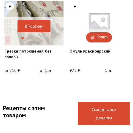
В корзину
Купить
Треска потрошеная без
Омуль красноярский
головы
от
710
₽
от 1 кг
975
₽
1 кг
Рецепты с этим
Смотреть все
товаром
рецепты