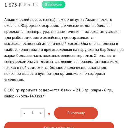
1 675
₽
Вес: 1 кг
В наличии
Атлантический лосось (сёмга) нам ее везут из Атлантического
океана, с Фарерских островов. Где чистые воды, стабильная
прохладная температура, сильные течения – идеальные условия
для рыбоводческого хозяйства, где выращивается
высококачественный атлантический лосось. Она очень полезна в
слабосоленом виде и приготовленная на пару или на барбекю, при
жарке большая часть полезных веществ теряется. Очень часто
сёмгу рекомендуют людям, следящим за правильным питанием,
так как в ней содержится большое количество витаминов,
полезных веществ нужных для организма и не содержит
углеводов.
В 100 гр. продукта содержится: белки – 21,6 гр., жиры - 6 гр.,
калорийность-140 ккал.
Количество
В корзину
товара
Лосось
Купить в один клик