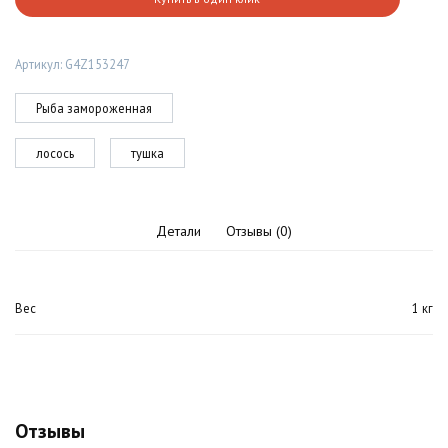
атлантический
(Сёмга),
тушка
Артикул:
G4Z153247
от
4кг
Рыба замороженная
лосось
тушка
Детали
Отзывы (0)
Вес
1 кг
Отзывы