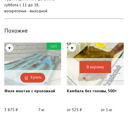
суббота с 11 до 18,
воскресенье - выходной
Похожие
ХИТ
В корзину
Купить
Филе минтая с проложкой
Камбала без головы, 500+
3 875
₽
7 кг
от
525
₽
от 1 кг