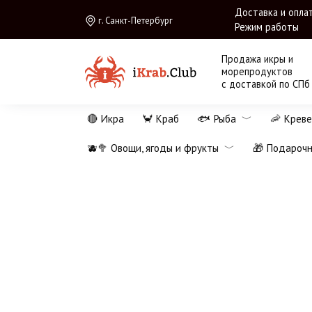
Перейти
Доставка и опла
г. Санкт-Петербург
к
Режим работы
содержанию
Продажа икры и
морепродуктов
с доставкой по СПб
🔴 Икра
🦀 Краб
🐟 Рыба
🦐 Креве
🫐🥦 Овощи, ягоды и фрукты
🎁 Подароч