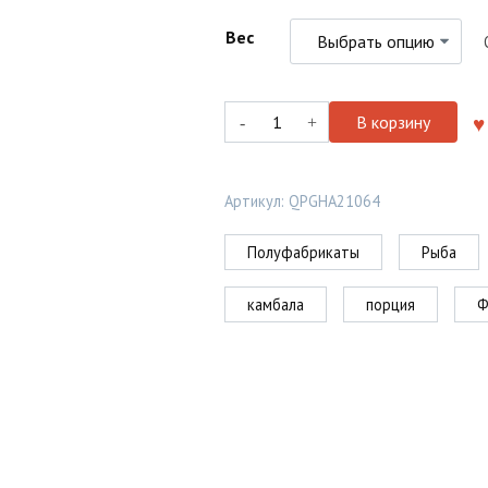
Вес
Количество
В корзину
товара
Камбала
филе
Артикул:
QPGHA21064
порционное,
кубики
Полуфабрикаты
Рыба
камбала
порция
Ф