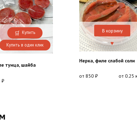
В корзину
Купить
Купить в один клик
Нерка, филе слабой соли
е тунца, шайба
от
850
₽
от 0.25 
0
₽
ом