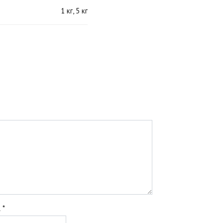
1 кг, 5 кг
l
*