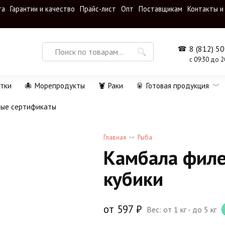
та
Гарантии и качество
Прайс-лист
Опт
Поставщикам
Контакты и
Search
8 (812) 5
for:
с 09:30 до 2
тки
🐙 Морепродукты
🦞 Раки
🥫 Готовая продукция
ные сертификаты
Главная
Рыба
Камбала филе
кубики
от
597
₽
Вес: от 1 кг - до 5 кг