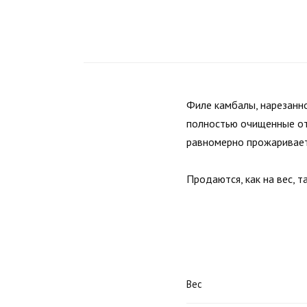
Филе камбалы, нарезанно
полностью очищенные от
равномерно прожариваетс
Продаются, как на вес, та
Вес