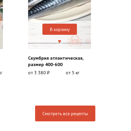
В корзину
Скумбрия атлантическая,
размер 400-600
кг
от
3 380
₽
от 5 кг
Смотреть все рецепты