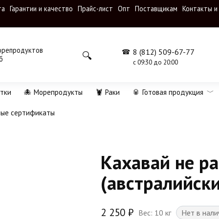
та
Гарантии и качество
Прайс-лист
Опт
Поставщикам
Контакты и
орепродуктов
8 (812) 509-67-77
б
с 09:30 до 20:00
тки
🐙 Морепродукты
🦞 Раки
🥫 Готовая продукция
ные сертификаты
Кахавай не р
(австралийски
2 250
₽
Вес: 10 кг
Нет в нали