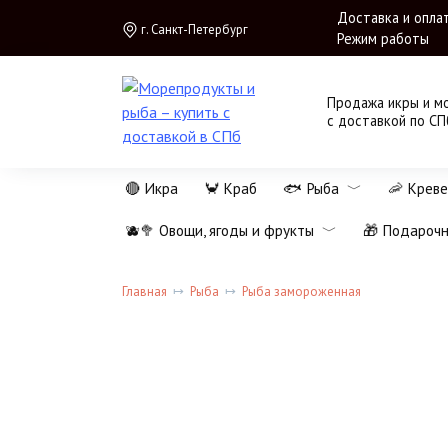
Перейти
Доставка и опла
г. Санкт-Петербург
к
Режим работы
содержанию
Продажа икры и м
с доставкой по СП
🔴 Икра
🦀 Краб
🐟 Рыба
🦐 Креве
🫐🥦 Овощи, ягоды и фрукты
🎁 Подароч
Главная
Рыба
Рыба замороженная