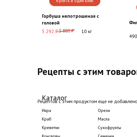
Купить в один клик
Горбуша непотрошеная с
Фи
головой
Первоначальная
Текущая
5 880
₽
5 292
₽
10 кг
49
цена
цена:
составляла
5
5
292 ₽.
880 ₽.
Рецепты с этим товар
Каталог
Рецептов с этим продуктом еще не добавлено
Икра
Орехи
Краб
Масла
Креветки
Сухофрукты
Консервы
Семечки