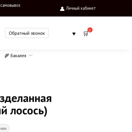
 самовывоз
Личный кабинет
0
Обратный звонок
🌾 Бакалея
азделанная
й лосось)
чии