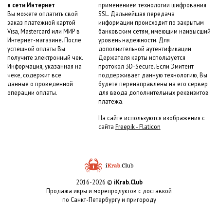
в сети Интернет
применением технологии шифрования
Вы можете оплатить свой
SSL. Дальнейшая передача
заказ платежной картой
информации происходит по закрытым
Visa, Mastercard или МИР в
банковским сетям, имеющим наивысший
Интернет-магазине. После
уровень надежности. Для
успешной оплаты Вы
дополнительной аутентификации
получите электронный чек.
Держателя карты используется
Информация, указанная на
протокол 3D-Secure. Если Эмитент
чеке, содержит все
поддерживает данную технологию, Вы
данные о проведенной
будете перенаправлены на его сервер
операции оплаты.
для ввода дополнительных реквизитов
платежа.
На сайте используются изображения с
сайта
Freepik - Flaticon
2016-2026 ©
iKrab.Club
Продажа икры и морепродуктов с доставкой
по Санкт-Петербургу и пригороду