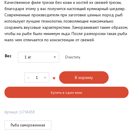
Качественное филе трески без кожи и костей из свежей трески,
благодаря этому у вас получится настоящий кулинарный шедевр.
Современные производители при заготовке ценных пород рыб
используют лучшие технологии, позволяющие максимально
сохранить вкусовые характеристики. Замораживают таким образом,
чтобы на рыбе было минимум льда. После разморозки такая рыба
мало чем отличается по консистенции от свежей.
Вес
Очистить
Количество
В корзину
товара
Филе
Купить в один клик
трески
без
кожи
Артикул:
1J7VA458
и
костей,
порции
Рыба замороженная
80-