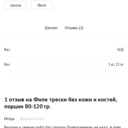
120
треска
Филе
гр.
Детали
Отзывы (1)
Вес
Н/Д
Вес
1 кг, 11 кг
1 отзыв на
Филе трески без кожи и костей,
порции 80-120 гр.
Игорь
–
18.12.2021 12:21
Вкусная и свежая рыба без глазури. Размораживать не надо, в кляр