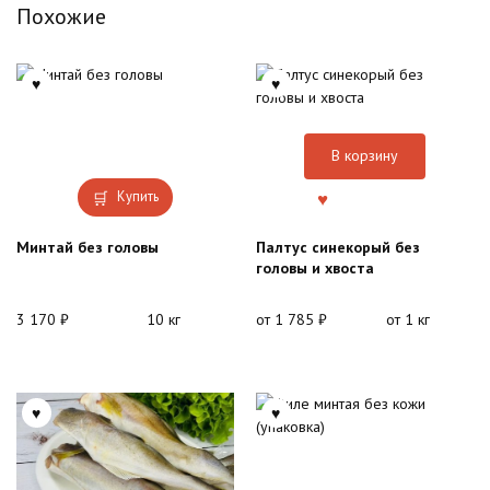
Похожие
В корзину
Купить
Минтай без головы
Палтус синекорый без
головы и хвоста
3 170
₽
10 кг
от
1 785
₽
от 1 кг