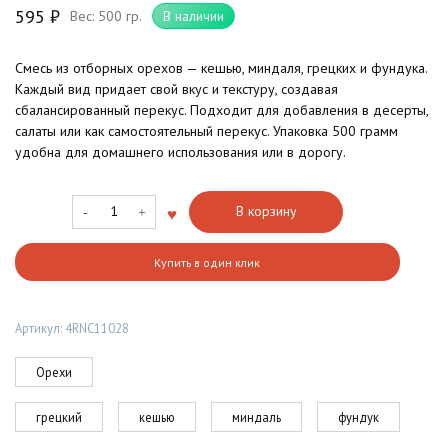
595
₽
Вес: 500 гр.
В наличии
Смесь из отборных орехов — кешью, миндаля, грецких и фундука.
Каждый вид придает свой вкус и текстуру, создавая
сбалансированный перекус. Подходит для добавления в десерты,
салаты или как самостоятельный перекус. Упаковка 500 грамм
удобна для домашнего использования или в дорогу.
Количество
В корзину
товара
Смесь
Купить в один клик
орехов
Элитная
(кешью,
Артикул:
4RNC11028
миндаль,
грецкий,
фундук)
Орехи
грецкий
кешью
миндаль
фундук