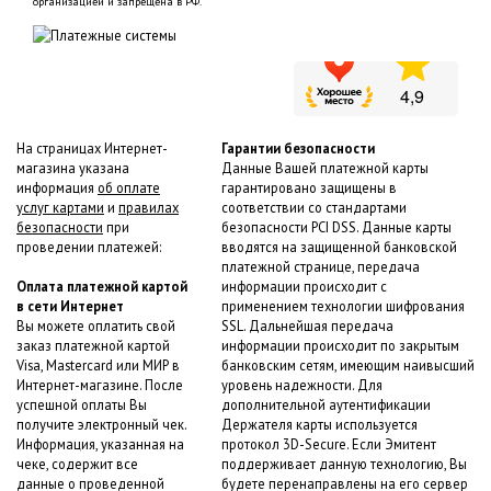
организацией и запрещена в РФ.
На страницах Интернет-
Гарантии безопасности
магазина указана
Данные Вашей платежной карты
информация
об оплате
гарантировано защищены в
услуг картами
и
правилах
соответствии со стандартами
безопасности
при
безопасности PCI DSS. Данные карты
проведении платежей:
вводятся на защищенной банковской
платежной странице, передача
Оплата платежной картой
информации происходит с
в сети Интернет
применением технологии шифрования
Вы можете оплатить свой
SSL. Дальнейшая передача
заказ платежной картой
информации происходит по закрытым
Visa, Mastercard или МИР в
банковским сетям, имеющим наивысший
Интернет-магазине. После
уровень надежности. Для
успешной оплаты Вы
дополнительной аутентификации
получите электронный чек.
Держателя карты используется
Информация, указанная на
протокол 3D-Secure. Если Эмитент
чеке, содержит все
поддерживает данную технологию, Вы
данные о проведенной
будете перенаправлены на его сервер