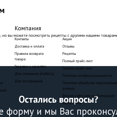
ом
Компания
, но вы можете посмотреть рецепты с другими нашими товарам
Контакты
Акции
Доставка и оплата
Отзывы
Правила возврата
Рецепты
товара
Полный прайс-лист
Гарантии и качество
Скачать прайс-лист
Для оптовиков (HoReCa)
Политика конфиденциальности
Для поставщиков
фе
Политика обработки персональн
данных
сший
Остались вопросы?
Версия сайта для слабовидящих
Карта сайта
е форму и мы Вас проконсу