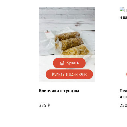
Купить
Купить в один клик
Блинчики с тунцом
Пел
и 
325
₽
25