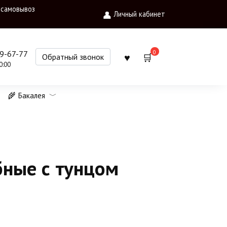
 самовывоз
Личный кабинет
0
09-67-77
Обратный звонок
0:00
🌾 Бакалея
ные с тунцом