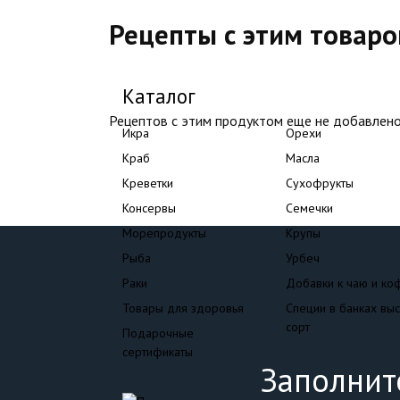
Рецепты с этим товар
Каталог
Рецептов с этим продуктом еще не добавлено
Икра
Орехи
Краб
Масла
Креветки
Сухофрукты
Консервы
Семечки
Морепродукты
Крупы
Рыба
Урбеч
Раки
Добавки к чаю и ко
Товары для здоровья
Специи в банках вы
сорт
Подарочные
сертификаты
Заполнит