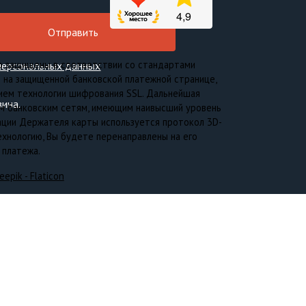
о защищены в соответствии со стандартами
персональных данных
 на защищенной банковской платежной странице,
ием технологии шифрования SSL. Дальнейшая
зина.
м банковским сетям, имеющим наивысший уровень
ации Держателя карты используется протокол 3D-
хнологию, Вы будете перенаправлены на его
 платежа.
eepik - Flaticon