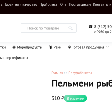
та
Гарантии и качество
Прайс-лист
Опт
Поставщикам
Контакты и
Search
8 (812) 5
for:
с 09:30 до 2
тки
🐙 Морепродукты
🦞 Раки
🥫 Готовая продукция
ные сертификаты
Главная
Полуфабрикаты
Пельмени рыб
310
₽
В наличии