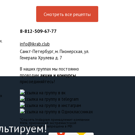
Смотреть все рецепты
8-812-509-67-77
и.
info@ikrab.club
Санкт-Петербург, м. Пионерская, ул.
Генерала Хрулева д. 7
В наших группах мы постоянно
проводим
акции и конкурсы
,
присоединяйтесь!
ых
*Соцсеть Instagram принадлежит компании
Meta, признанной экстремистской
льтируем!
организацией и запрещена в РФ.