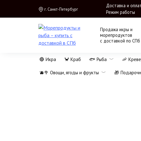
Перейти
Доставка и опла
г. Санкт-Петербург
к
Режим работы
содержанию
Продажа икры и
морепродуктов
с доставкой по СПб
🔴 Икра
🦀 Краб
🐟 Рыба
🦐 Креве
🫐🥦 Овощи, ягоды и фрукты
🎁 Подароч