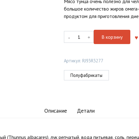
Мясо тунца очень полезно для чел
большое количество жиров омега-
продуктом для приготовления дие
Количество
В корзину
товара
Пельмени
рыбные
Артикул:
RJ93R3277
с
тунцом
Полуфабрикаты
Описание
Детали
ый (Thunnus albacares), лук репчатый, вода питьевая, соль, пер