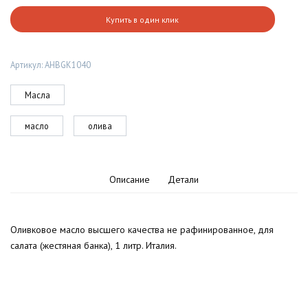
Оливковое
Купить в один клик
масло
высшего
качества
Артикул:
AHBGK1040
не
рафинированное,
для
Масла
салата
(жестяная
масло
олива
банка),
1
литр
Описание
Детали
Оливковое масло высшего качества не рафинированное, для
салата (жестяная банка), 1 литр. Италия.