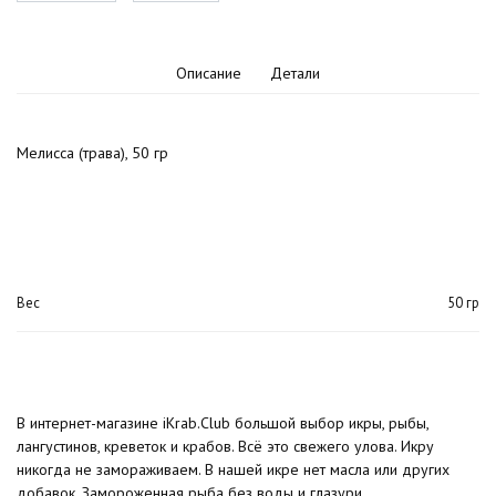
Описание
Детали
Мелисса (трава), 50 гр
Вес
50 гр
В интернет-магазине iKrab.Club большой выбор икры, рыбы,
лангустинов, креветок и крабов. Всё это свежего улова. Икру
никогда не замораживаем. В нашей икре нет масла или других
добавок. Замороженная рыба без воды и глазури.