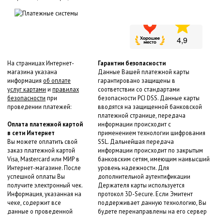
На страницах Интернет-
Гарантии безопасности
магазина указана
Данные Вашей платежной карты
информация
об оплате
гарантировано защищены в
услуг картами
и
правилах
соответствии со стандартами
безопасности
при
безопасности PCI DSS. Данные карты
проведении платежей:
вводятся на защищенной банковской
платежной странице, передача
Оплата платежной картой
информации происходит с
в сети Интернет
применением технологии шифрования
Вы можете оплатить свой
SSL. Дальнейшая передача
заказ платежной картой
информации происходит по закрытым
Visa, Mastercard или МИР в
банковским сетям, имеющим наивысший
Интернет-магазине. После
уровень надежности. Для
успешной оплаты Вы
дополнительной аутентификации
получите электронный чек.
Держателя карты используется
Информация, указанная на
протокол 3D-Secure. Если Эмитент
чеке, содержит все
поддерживает данную технологию, Вы
данные о проведенной
будете перенаправлены на его сервер