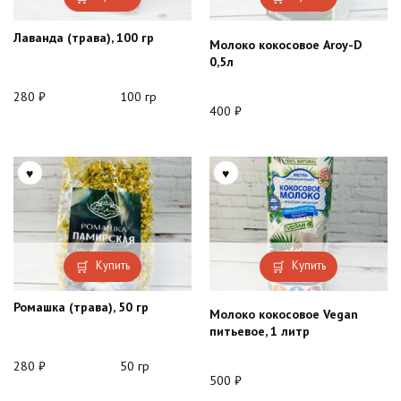
Лаванда (трава), 100 гр
Молоко кокосовое Aroy-D
0,5л
280
₽
100 гр
400
₽
Купить
Купить
Ромашка (трава), 50 гр
Молоко кокосовое Vegan
питьевое, 1 литр
280
₽
50 гр
500
₽