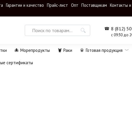
та
Гарантии и качество
Прайс-лист
Опт
Поставщикам
Контакты и
Search
8 (812) 5
for:
с 09:30 до 2
тки
🐙 Морепродукты
🦞 Раки
🥫 Готовая продукция
ные сертификаты