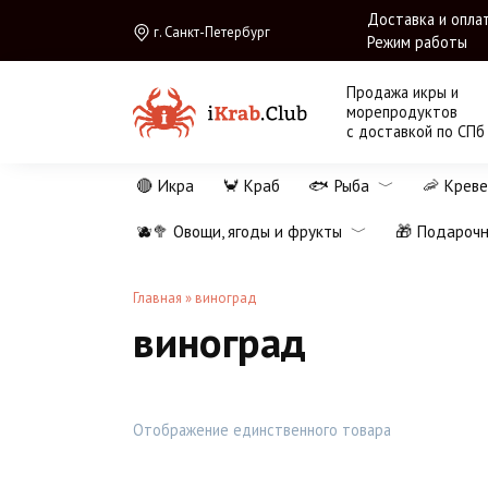
Перейти
Доставка и опла
г. Санкт-Петербург
к
Режим работы
содержанию
Продажа икры и
морепродуктов
с доставкой по СПб
🔴 Икра
🦀 Краб
🐟 Рыба
🦐 Креве
🫐🥦 Овощи, ягоды и фрукты
🎁 Подароч
Главная
»
виноград
виноград
Отображение единственного товара