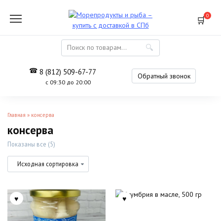
Перейти
к
0
содержанию
Search
for:
8 (812) 509-67-77
Обратный звонок
с 09:30 до 20:00
Главная
»
консерва
консерва
Показаны все (5)