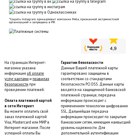
*Соцсеть Instagram принадлежит компании Meta, признанной экстремистской
организацией и запрещена в РФ.
На страницах Интернет-
Гарантии безопасности
магазина указана
Данные Вашей платежной карты
информация
об оплате
гарантировано защищены в
услуг картами
и
правилах
соответствии со стандартами
безопасности
при
безопасности PCI DSS. Данные карты
проведении платежей:
вводятся на защищенной банковской
платежной странице, передача
Оплата платежной картой
информации происходит с
в сети Интернет
применением технологии шифрования
Вы можете оплатить свой
SSL. Дальнейшая передача
заказ платежной картой
информации происходит по закрытым
Visa, Mastercard или МИР в
банковским сетям, имеющим наивысший
Интернет-магазине. После
уровень надежности. Для
успешной оплаты Вы
дополнительной аутентификации