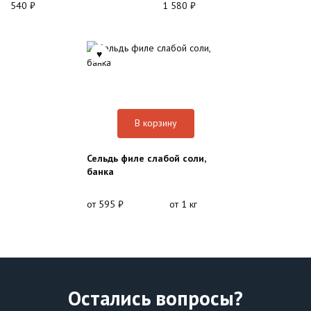
540
₽
1 580
₽
В корзину
Сельдь филе слабой соли,
банка
от
595
₽
от 1 кг
Остались вопросы?