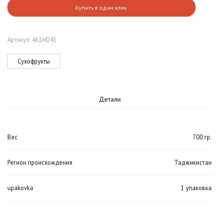
Купить в один клик
смесь
(Таджикистан)
Артикул:
461HD41
Сухофрукты
Детали
Вес
700 гр.
Регион происхождения
Таджикистан
upakovka
1 упаковка