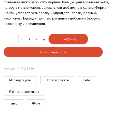
позволяет легко рассчитать порции. Тунец — универсальная рыба,
которую можно жарить, запекать или добавлять в салаты. Форма
шайбы ускоряет разморозку и упрощает нарезку ровными
кусочками. Подходит для тех, кто ценит удобство и быструю
подготовку ингредиентов.
Количество
В корзину
товара
Филе
Купить в один клик
тунца,
шайба
Артикул:
9D7I521389
Морепродукты
Полуфабрикаты
Рыба
Рыба замороженная
тунец
Филе