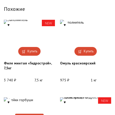
Похожие
NEW
Купить
Купить
Филе минтая «Гидрострой»,
Омуль красноярский
7,5кг
3 740
₽
7,5 кг
975
₽
1 кг
NEW