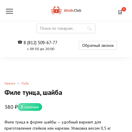
Перейти
к
0
содержанию
Search
for:
8 (812) 509-67-77
Обратный звонок
с 09:30 до 20:00
Главная
Рыба
Филе тунца, шайба
380
₽
В наличии
Филе тунца в форме шайбы — удобный вариант для
приготовления стейков или нарезки. Упаковка весом 0,5 кг