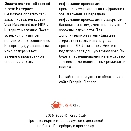
Оплата платежной картой
информации происходит с
в сети Интернет
применением технологии шифрования
Вы можете оплатить свой
SSL. Дальнейшая передача
заказ платежной картой
информации происходит по закрытым
Visa, Mastercard или МИР в
банковским сетям, имеющим наивысший
Интернет-магазине. После
уровень надежности. Для
успешной оплаты Вы
дополнительной аутентификации
получите электронный чек.
Держателя карты используется
Информация, указанная на
протокол 3D-Secure. Если Эмитент
чеке, содержит все
поддерживает данную технологию, Вы
данные о проведенной
будете перенаправлены на его сервер
операции оплаты.
для ввода дополнительных реквизитов
платежа.
На сайте используются изображения с
сайта
Freepik - Flaticon
2016-2026 ©
iKrab.Club
Продажа икры и морепродуктов с доставкой
по Санкт-Петербургу и пригороду